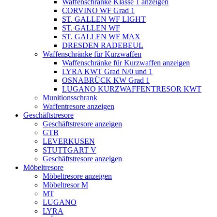
Waffenschränke Klasse 1 anzeigen
CORVINO WF Grad 1
ST. GALLEN WF LIGHT
ST. GALLEN WF
ST. GALLEN WF MAX
DRESDEN RADEBEUL
Waffenschränke für Kurzwaffen
Waffenschränke für Kurzwaffen anzeigen
LYRA KWT Grad N/0 und 1
OSNABRÜCK KW Grad 1
LUGANO KURZWAFFENTRESOR KWT
Munitionsschrank
Waffentresore anzeigen
Geschäftstresore
Geschäftstresore anzeigen
GTB
LEVERKUSEN
STUTTGART V
Geschäftstresore anzeigen
Möbeltresore
Möbeltresore anzeigen
Möbeltresor M
MT
LUGANO
LYRA