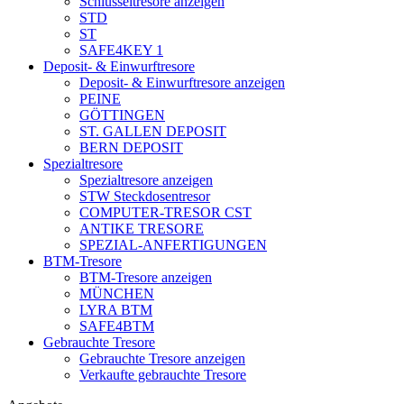
Schlüsseltresore anzeigen
STD
ST
SAFE4KEY 1
Deposit- & Einwurftresore
Deposit- & Einwurftresore anzeigen
PEINE
GÖTTINGEN
ST. GALLEN DEPOSIT
BERN DEPOSIT
Spezialtresore
Spezialtresore anzeigen
STW Steckdosentresor
COMPUTER-TRESOR CST
ANTIKE TRESORE
SPEZIAL-ANFERTIGUNGEN
BTM-Tresore
BTM-Tresore anzeigen
MÜNCHEN
LYRA BTM
SAFE4BTM
Gebrauchte Tresore
Gebrauchte Tresore anzeigen
Verkaufte gebrauchte Tresore