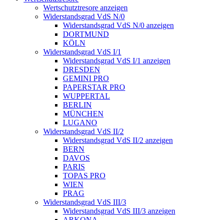
Wertschutztresore anzeigen
Widerstandsgrad VdS N/0
Widerstandsgrad VdS N/0 anzeigen
DORTMUND
KÖLN
Widerstandsgrad VdS I/1
Widerstandsgrad VdS I/1 anzeigen
DRESDEN
GEMINI PRO
PAPERSTAR PRO
WUPPERTAL
BERLIN
MÜNCHEN
LUGANO
Widerstandsgrad VdS II/2
Widerstandsgrad VdS II/2 anzeigen
BERN
DAVOS
PARIS
TOPAS PRO
WIEN
PRAG
Widerstandsgrad VdS III/3
Widerstandsgrad VdS III/3 anzeigen
ARKONA