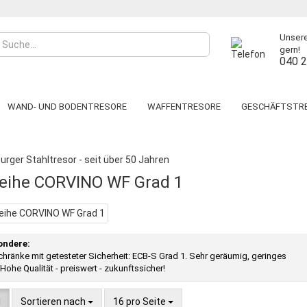
Unsere
gern!
040 
WAND- UND BODENTRESORE
WAFFENTRESORE
GESCHÄFTSTR
»
»
»
Waffentresore
Waffenschränke Klasse 1
CORVINO WF Grad 1
ÄNKE
TRESORRAUMTÜREN
SCHLÜSSELTRESORE
DEPOSIT- &
LEVERKUSEN
BERN
CORVINO WF Grad N/0
HAMBURG
C
PAPERSTAR PRO
DAVOS
LUZERN WF Grad N/0
BERLIN
S
eihe CORVINO WF Grad 1
WIEN
PARIS
LUZERN WF MAX Grad N/0
PRAG
S
Konto
WUPPERTAL
TOPAS PRO
DORTMUND KAMEN
S
Pass
KÖLN
WIEN
PRAG
ondere:
hränke mit getesteter Sicherheit: ECB-S Grad 1. Sehr geräumig, geringes
Hohe Qualität - preiswert - zukunftssicher!
Sortieren nach
16 pro Seite