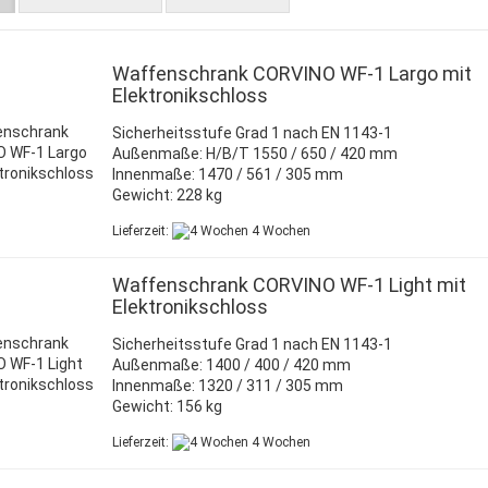
AMSTERDAM
BODUR BWS 5
Waffenschrank CORVINO WF-1 Largo mit
ST. MORITZ
Elektronikschloss
Sicherheitsstufe Grad 1 nach EN 1143-1
Außenmaße: H/B/T 1550 / 650 / 420 mm
Innenmaße: 1470 / 561 / 305 mm
Gewicht: 228 kg
Lieferzeit:
4 Wochen
Waffenschrank CORVINO WF-1 Light mit
Elektronikschloss
Sicherheitsstufe Grad 1 nach EN 1143-1
Außenmaße: 1400 / 400 / 420 mm
Innenmaße: 1320 / 311 / 305 mm
Gewicht: 156 kg
Lieferzeit:
4 Wochen