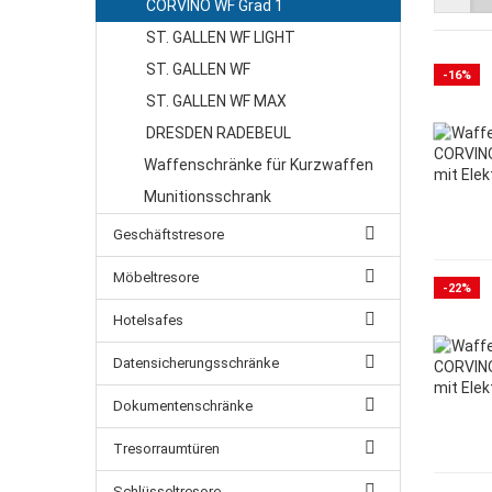
CORVINO WF Grad 1
ARKONA
HERCULES
ST. GALLEN WF LIGHT
BASEL
LONDON
ST. GALLEN WF
-16%
EUROGUARD SE 3 LFS 30
ZÜRICH
ST. GALLEN WF MAX
GENF
DRESDEN RADEBEUL
ROM
RUBIN PRO
Waffenschränke für Kurzwaffen
Munitionsschrank
Geschäftstresore
Möbeltresore
-22%
Hotelsafes
Datensicherungsschränke
Dokumentenschränke
Tresorraumtüren
Schlüsseltresore