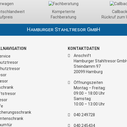
utschlandweit
Kompetente
Callback
ufpreis
Fachberatung
Rückruf zum 
Hamburger Stahltresor GmbH
LNAVIGATION
KONTAKTDATEN
Anschrift
ervice
Hamburger Stahltresor Gmb
utztresor
Steindamm 97
hutztresor
20099 Hamburg
sor
esor
Öffnungszeiten
schrank
Montag – Freitag:
09:00 – 18:00 Uhr
tstresor
Samstag:
esor
10:00 – 13:00 Uhr
fe
cherungsschrank
040 249728
ntenschrank
aumtür
040 245434