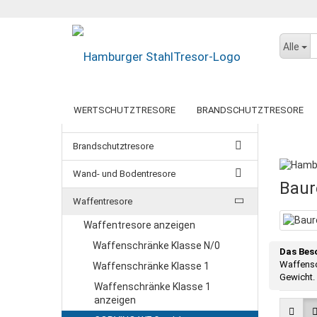
Alle
WERTSCHUTZTRESORE
BRANDSCHUTZTRESORE
Wertschutztresore
Startseite
DATENSICHERUNGSSCHRÄNKE
DOKUMENTENSCHR
Brandschutztresore
BTM-TRESORE
GEBRAUCHTE TRESORE
DORTMUND
PAPERSTAR LIGHT
DRESDEN
Wand- und Bodentresore
KÖLN
GEMINI PRO
Baur
PAPERSTAR PRO
Waffentresore
WUPPERTAL
Waffentresore anzeigen
BERLIN
Waffenschränke Klasse N/0
MÜNCHEN
Das Bes
Waffensc
Waffenschränke Klasse 1
LUGANO
Gewicht. 
Waffenschränke Klasse 1
anzeigen