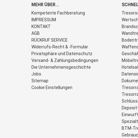
MEHR ÜBER...
SCHNEL
Kompetente Fachberatung
Tresors
IMPRESSUM
Wertsch
KONTAKT
Brandsc
AGB
Wandtre
RÜCKRUF SERVICE
Bodentr
Widerrufs-Recht & -Formular
Waffen
Privatsphäre und Datenschutz
Geschäf
Versand- & Zahlungsbedingungen
Möbeltr
Die Unternehmensgeschichte
Hotelsa
Jobs
Datensi
Sitemap
Dokume
Cookie Einstellungen
Tresorr
Tresor
Schlüss
Deposit
Einwurf
Spezial
BTM-Tr
Gebrauc