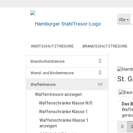
Alle
WERTSCHUTZTRESORE
BRANDSCHUTZTRESORE
Wertschutztresore
Startseite
DATENSICHERUNGSSCHRÄNKE
DOKUMENTENSCHR
Brandschutztresore
BTM-TRESORE
GEBRAUCHTE TRESORE
DORTMUND
PAPERSTAR LIGHT
DRESDEN
Wand- und Bodentresore
KÖLN
GEMINI PRO
St. 
PAPERSTAR PRO
Waffentresore
WUPPERTAL
Waffentresore anzeigen
BERLIN
Waffenschränke Klasse N/0
Das B
MÜNCHEN
Waffe
Waffenschränke Klasse 1
LUGANO
geräu
Waffenschränke Klasse 1
anzeigen