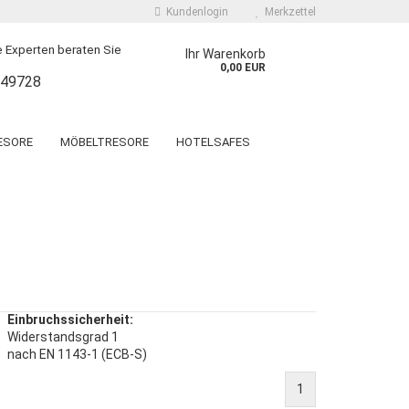
Kundenlogin
Merkzettel
 Experten beraten Sie
Ihr Warenkorb
0,00 EUR
249728
ESORE
MÖBELTRESORE
HOTELSAFES
 EINWURFTRESORE
SPEZIALTRESORE
ORVINO WF Grad 1
LYRA KWT Grad N/0 und 1
T. GALLEN WF LIGHT
OSNABRÜCK KW Grad 1
T. GALLEN WF
LUGANO
 erstellen
KURZWAFFENTRESOR KWT
T. GALLEN WF MAX
wort vergessen?
DRESDEN RADEBEUL
Einbruchssicherheit:
Widerstandsgrad 1
nach EN 1143-1 (ECB-S)
1