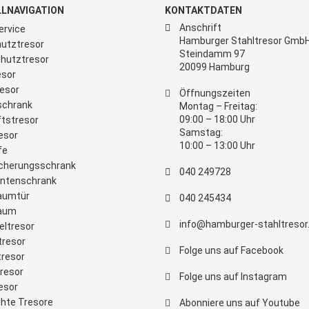
LNAVIGATION
KONTAKTDATEN
Anschrift
ervice
Hamburger Stahltresor Gmb
utztresor
Steindamm 97
hutztresor
20099 Hamburg
sor
esor
Öffnungszeiten
schrank
Montag – Freitag:
09:00 – 18:00 Uhr
tstresor
Samstag:
esor
10:00 – 13:00 Uhr
fe
cherungsschrank
040 249728
ntenschrank
aumtür
040 245434
raum
info@hamburger-stahltresor
eltresor
tresor
Folge uns auf Facebook
tresor
tresor
Folge uns auf Instagram
esor
hte Tresore
Abonniere uns auf Youtube