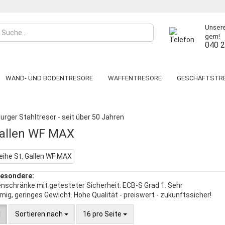
Unsere
gern!
040 
WAND- UND BODENTRESORE
WAFFENTRESORE
GESCHÄFTSTR
»
»
»
Waffentresore
Waffenschränke Klasse 1
ST. GALLEN WF MAX
ÄNKE
TRESORRAUMTÜREN
SCHLÜSSELTRESORE
DEPOSIT- &
LEVERKUSEN
BERN
CORVINO WF Grad N/0
HAMBURG
C
PAPERSTAR PRO
DAVOS
LUZERN WF Grad N/0
BERLIN
S
Gallen WF MAX
WIEN
PARIS
LUZERN WF MAX Grad N/0
PRAG
S
Konto
WUPPERTAL
TOPAS PRO
DORTMUND KAMEN
S
Pass
KÖLN
WIEN
esondere:
PRAG
nschränke mit getesteter Sicherheit: ECB-S Grad 1. Sehr
mig, geringes Gewicht. Hohe Qualität - preiswert - zukunftssicher!
Sortieren nach
16 pro Seite