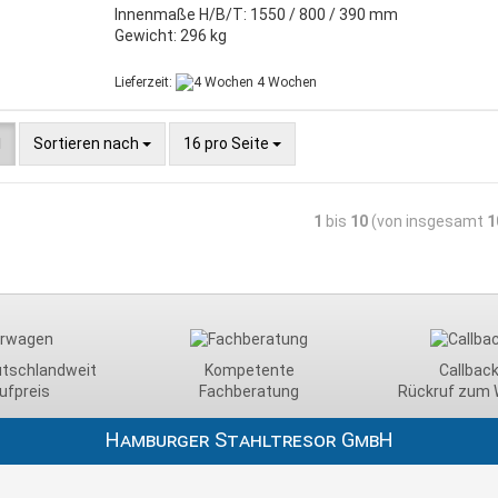
Innenmaße H/B/T: 1550 / 800 / 390 mm
Gewicht: 296 kg
Lieferzeit:
4 Wochen
Sortieren nach
16 pro Seite
1
bis
10
(von insgesamt
1
utschlandweit
Kompetente
Callback
ufpreis
Fachberatung
Rückruf zum 
Hamburger Stahltresor GmbH