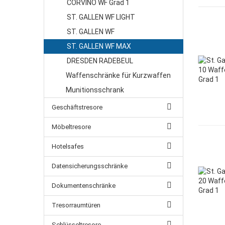
CORVINO WF Grad 1
ARKONA
HERCULES
ST. GALLEN WF LIGHT
BASEL
LONDON
ST. GALLEN WF
EUROGUARD SE 3 LFS 30
ZÜRICH
ST. GALLEN WF MAX
GENF
DRESDEN RADEBEUL
ROM
RUBIN PRO
Waffenschränke für Kurzwaffen
Munitionsschrank
Geschäftstresore
Möbeltresore
Hotelsafes
Datensicherungsschränke
Dokumentenschränke
Tresorraumtüren
Schlüsseltresore