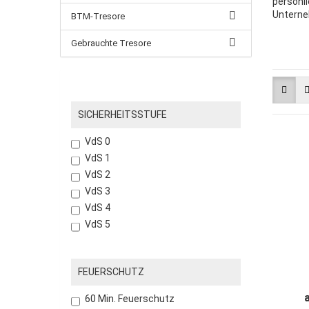
persönli
Unterneh
BTM-Tresore
Gebrauchte Tresore
SICHERHEITSSTUFE
VdS 0
VdS 1
VdS 2
VdS 3
VdS 4
VdS 5
FEUERSCHUTZ
60 Min. Feuerschutz