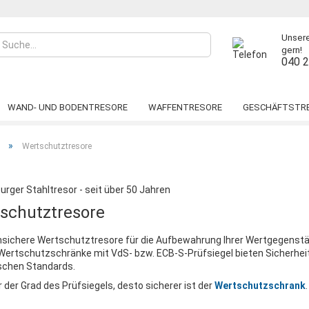
Unsere
gern!
040 
WAND- UND BODENTRESORE
WAFFENTRESORE
GESCHÄFTSTR
ÄNKE
TRESORRAUMTÜREN
SCHLÜSSELTRESORE
DEPOSIT- &
»
Wertschutztresore
LEVERKUSEN
BERN
CORVINO WF Grad N/0
HAMBURG
C
PAPERSTAR PRO
DAVOS
LUZERN WF Grad N/0
BERLIN
S
WIEN
PARIS
LUZERN WF MAX Grad N/0
PRAG
S
Konto
WUPPERTAL
TOPAS PRO
DORTMUND KAMEN
S
schutztresore
Pass
KÖLN
WIEN
hsichere Wertschutztresore für die Aufbewahrung Ihrer Wertgegenst
PRAG
Wertschutzschränke mit VdS- bzw. ECB-S-Prüfsiegel bieten Sicherhei
schen Standards.
 der Grad des Prüfsiegels, desto sicherer ist der
Wertschutzschrank
.