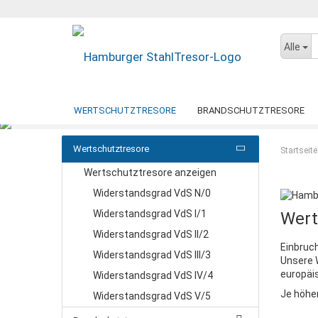
Alle
WERTSCHUTZTRESORE
BRANDSCHUTZTRESORE
DATENSICHERUNGSSCHRÄNKE
DOKUMENTENSCHR
Wertschutztresore
Startseite
BTM-TRESORE
GEBRAUCHTE TRESORE
DORTMUND
PAPERSTAR LIGHT
DRESDEN
Wertschutztresore anzeigen
KÖLN
GEMINI PRO
Widerstandsgrad VdS N/0
PAPERSTAR PRO
Widerstandsgrad VdS I/1
WUPPERTAL
Wert
BERLIN
Widerstandsgrad VdS II/2
Einbruc
MÜNCHEN
Widerstandsgrad VdS III/3
Unsere 
LUGANO
europäi
Widerstandsgrad VdS IV/4
Je höher
Widerstandsgrad VdS V/5