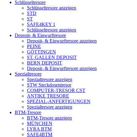
Schlüsseltresore
Schlüsseltresore anzeigen
STD
ST
SAFE4KEY 1
Schlüsseltresore anzeigen
Deposit- & Einwurftresore
Deposit- & Einwurftresore anzeigen
PEINE
GÖTTINGEN
ST. GALLEN DEPOSIT
BERN DEPOSIT
Deposit- & Einwurftresore anzeigen
Spezialtresore
Spezialtresore anzeigen
STW Steckdosentresor
COMPUTER-TRESOR CST
ANTIKE TRESORE
SPEZIAL-ANFERTIGUNGEN
Spezialtresore anzeigen
BTM-Tresore
BTM-Tresore anzeigen
MÜNCHEN
LYRA BTM
SAFE4BTM