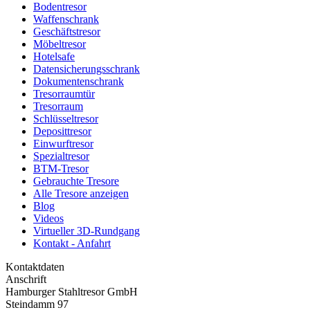
Bodentresor
Waffenschrank
Geschäftstresor
Möbeltresor
Hotelsafe
Datensicherungsschrank
Dokumentenschrank
Tresorraumtür
Tresorraum
Schlüsseltresor
Deposittresor
Einwurftresor
Spezialtresor
BTM-Tresor
Gebrauchte Tresore
Alle Tresore anzeigen
Blog
Videos
Virtueller 3D-Rundgang
Kontakt - Anfahrt
Kontaktdaten
Anschrift
Hamburger Stahltresor GmbH
Steindamm 97