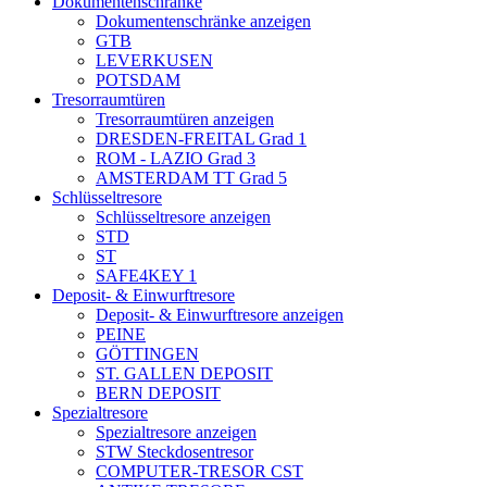
Dokumentenschränke
Dokumentenschränke anzeigen
GTB
LEVERKUSEN
POTSDAM
Tresorraumtüren
Tresorraumtüren anzeigen
DRESDEN-FREITAL Grad 1
ROM - LAZIO Grad 3
AMSTERDAM TT Grad 5
Schlüsseltresore
Schlüsseltresore anzeigen
STD
ST
SAFE4KEY 1
Deposit- & Einwurftresore
Deposit- & Einwurftresore anzeigen
PEINE
GÖTTINGEN
ST. GALLEN DEPOSIT
BERN DEPOSIT
Spezialtresore
Spezialtresore anzeigen
STW Steckdosentresor
COMPUTER-TRESOR CST