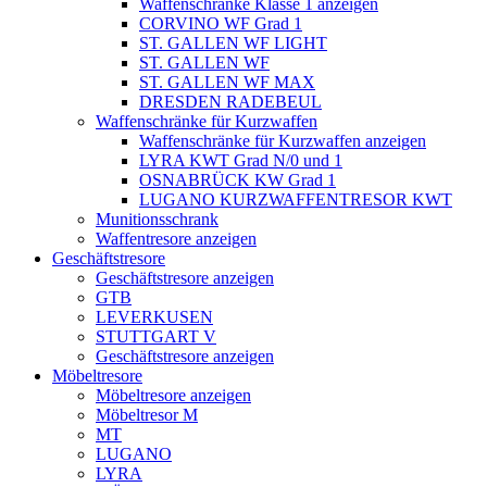
Waffenschränke Klasse 1 anzeigen
CORVINO WF Grad 1
ST. GALLEN WF LIGHT
ST. GALLEN WF
ST. GALLEN WF MAX
DRESDEN RADEBEUL
Waffenschränke für Kurzwaffen
Waffenschränke für Kurzwaffen anzeigen
LYRA KWT Grad N/0 und 1
OSNABRÜCK KW Grad 1
LUGANO KURZWAFFENTRESOR KWT
Munitionsschrank
Waffentresore anzeigen
Geschäftstresore
Geschäftstresore anzeigen
GTB
LEVERKUSEN
STUTTGART V
Geschäftstresore anzeigen
Möbeltresore
Möbeltresore anzeigen
Möbeltresor M
MT
LUGANO
LYRA