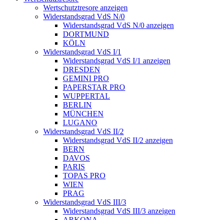
Wertschutztresore anzeigen
Widerstandsgrad VdS N/0
Widerstandsgrad VdS N/0 anzeigen
DORTMUND
KÖLN
Widerstandsgrad VdS I/1
Widerstandsgrad VdS I/1 anzeigen
DRESDEN
GEMINI PRO
PAPERSTAR PRO
WUPPERTAL
BERLIN
MÜNCHEN
LUGANO
Widerstandsgrad VdS II/2
Widerstandsgrad VdS II/2 anzeigen
BERN
DAVOS
PARIS
TOPAS PRO
WIEN
PRAG
Widerstandsgrad VdS III/3
Widerstandsgrad VdS III/3 anzeigen
ARKONA