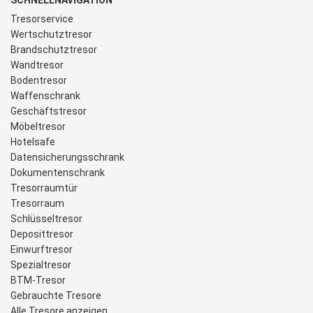
SCHNELLNAVIGATION
Tresorservice
Wertschutztresor
Brandschutztresor
Wandtresor
Bodentresor
Waffenschrank
Geschäftstresor
Möbeltresor
Hotelsafe
Datensicherungsschrank
Dokumentenschrank
Tresorraumtür
Tresorraum
Schlüsseltresor
Deposittresor
Einwurftresor
Spezialtresor
BTM-Tresor
Gebrauchte Tresore
Alle Tresore anzeigen