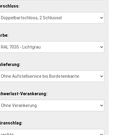
erschluss:
arbe:
lieferung:
chwerlast-Verankerung:
üranschlag: