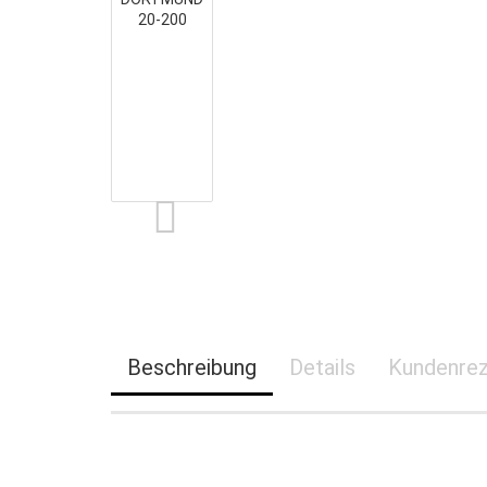
ARKONA
HERCULES
BASEL
LONDON
EUROGUARD SE 3 LFS 30
ZÜRICH
GENF
ROM
RUBIN PRO
Beschreibung
Details
Kundenrez