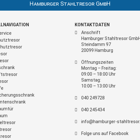
Hamburger Stahltresor GmbH
LNAVIGATION
KONTAKTDATEN
Anschrift
ervice
Hamburger Stahltresor Gmb
utztresor
Steindamm 97
hutztresor
20099 Hamburg
sor
esor
Öffnungszeiten
schrank
Montag – Freitag:
09:00 – 18:00 Uhr
tstresor
Samstag:
esor
10:00 – 13:00 Uhr
fe
cherungsschrank
040 249728
ntenschrank
aumtür
040 245434
raum
info@hamburger-stahltresor
eltresor
tresor
Folge uns auf Facebook
tresor