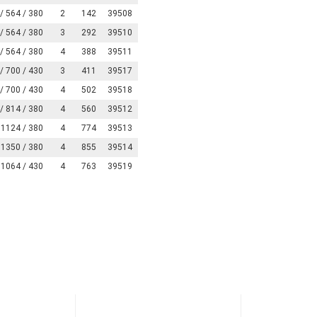
/ 564 / 380
2
142
39508
/ 564 / 380
3
292
39510
/ 564 / 380
4
388
39511
/ 700 / 430
3
411
39517
/ 700 / 430
4
502
39518
/ 814 / 380
4
560
39512
 1124 / 380
4
774
39513
 1350 / 380
4
855
39514
 1064 / 430
4
763
39519