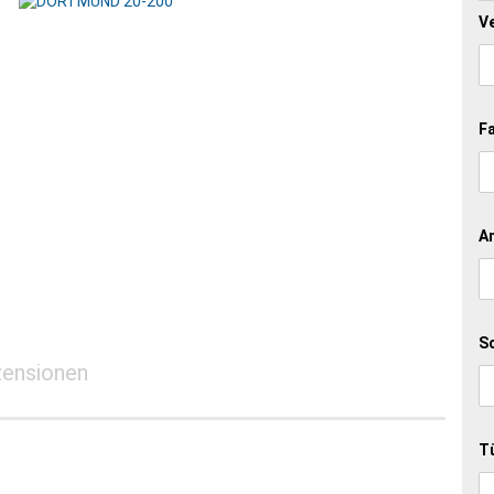
V
AMSTERDAM
BODUR BWS 5
ST. MORITZ
F
An
S
ensionen
T