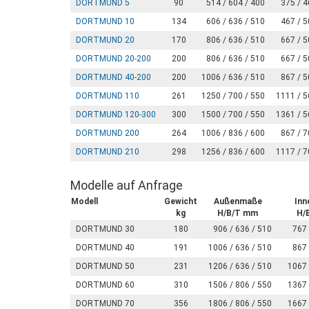
DORTMUND 5
90
514 / 604 / 400
375 / 4
DORTMUND 10
134
606 / 636 / 510
467 / 5
DORTMUND 20
170
806 / 636 / 510
667 / 5
DORTMUND 20-200
200
806 / 636 / 510
667 / 5
DORTMUND 40-200
200
1006 / 636 / 510
867 / 5
DORTMUND 110
261
1250 / 700 / 550
1111 / 5
DORTMUND 120-300
300
1500 / 700 / 550
1361 / 5
DORTMUND 200
264
1006 / 836 / 600
867 / 7
DORTMUND 210
298
1256 / 836 / 600
1117 / 7
Modelle auf Anfrage
Modell
Gewicht
Außenmaße
In
kg
H/B/T mm
H/
DORTMUND 30
180
906 / 636 / 510
767 
DORTMUND 40
191
1006 / 636 / 510
867 
DORTMUND 50
231
1206 / 636 / 510
1067 
DORTMUND 60
310
1506 / 806 / 550
1367 
DORTMUND 70
356
1806 / 806 / 550
1667 