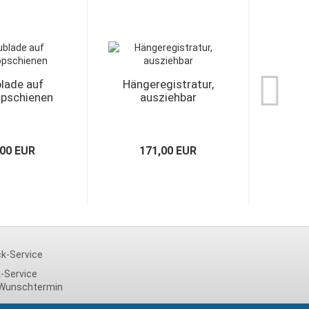
lade auf
Hängeregistratur,
Sch
opschienen
ausziehbar
Tü
,00 EUR
171,00 EUR
-Service
Wunschtermin