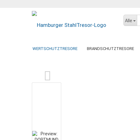
Alle
WERTSCHUTZTRESORE
BRANDSCHUTZTRESORE
»
»
Startseite
Wertschutztresore
DORTMUND 20-200
DATENSICHERUNGSSCHRÄNKE
DOKUMENTENSCHR
BTM-TRESORE
GEBRAUCHTE TRESORE
DORTMUND
PAPERSTAR LIGHT
DRESDEN
KÖLN
GEMINI PRO
PAPERSTAR PRO
WUPPERTAL
BERLIN
MÜNCHEN
LUGANO