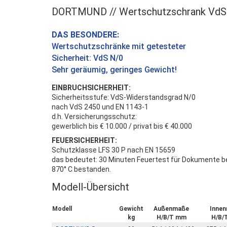
DORTMUND // Wertschutzschrank VdS
DAS BESONDERE:
Wertschutzschränke mit getesteter
Sicherheit: VdS N/0
Sehr geräumig, geringes Gewicht!
EINBRUCHSICHERHEIT:
Sicherheitsstufe: VdS-Widerstandsgrad N/0
nach VdS 2450 und EN 1143-1
d.h. Versicherungsschutz:
gewerblich bis € 10.000 / privat bis € 40.000
FEUERSICHERHEIT:
Schutzklasse LFS 30 P nach EN 15659
das bedeutet: 30 Minuten Feuertest für Dokumente b
870° C bestanden.
Modell-Übersicht
Modell
Gewicht
Außenmaße
Inne
kg
H/B/T mm
H/B/