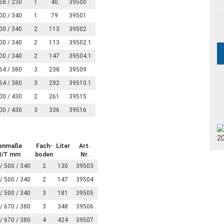
68 / 230
1
40
39500
00 / 340
1
79
39501
00 / 340
2
113
39502
00 / 340
2
113
39502.1
00 / 340
2
147
39504.1
64 / 380
3
238
39509
64 / 380
3
292
39510.1
00 / 430
2
261
39515
00 / 430
3
336
39516
nenmaße
Fach-
Liter
Art.
B/T mm
boden
Nr.
/ 500 / 340
2
130
39503
/ 500 / 340
2
147
39504
/ 500 / 340
3
181
39505
/ 670 / 380
3
348
39506
/ 670 / 380
4
424
39507