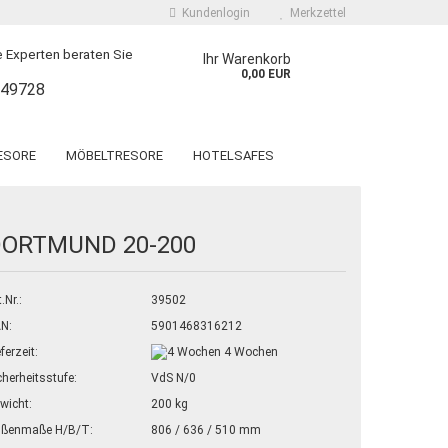
Kundenlogin
Merkzettel
 Experten beraten Sie
Ihr Warenkorb
0,00 EUR
249728
ESORE
MÖBELTRESORE
HOTELSAFES
 EINWURFTRESORE
SPEZIALTRESORE
ORVINO WF Grad 1
LYRA KWT Grad N/0 und 1
DORTMUND 20-200
T. GALLEN WF LIGHT
OSNABRÜCK KW Grad 1
T. GALLEN WF
LUGANO
 erstellen
KURZWAFFENTRESOR KWT
.Nr.:
39502
T. GALLEN WF MAX
wort vergessen?
DRESDEN RADEBEUL
N:
5901468316212
eferzeit:
4 Wochen
cherheitsstufe:
VdS N/0
wicht:
200 kg
ßenmaße H/B/T:
806 / 636 / 510 mm