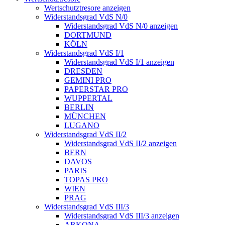
Wertschutztresore anzeigen
Widerstandsgrad VdS N/0
Widerstandsgrad VdS N/0 anzeigen
DORTMUND
KÖLN
Widerstandsgrad VdS I/1
Widerstandsgrad VdS I/1 anzeigen
DRESDEN
GEMINI PRO
PAPERSTAR PRO
WUPPERTAL
BERLIN
MÜNCHEN
LUGANO
Widerstandsgrad VdS II/2
Widerstandsgrad VdS II/2 anzeigen
BERN
DAVOS
PARIS
TOPAS PRO
WIEN
PRAG
Widerstandsgrad VdS III/3
Widerstandsgrad VdS III/3 anzeigen
ARKONA