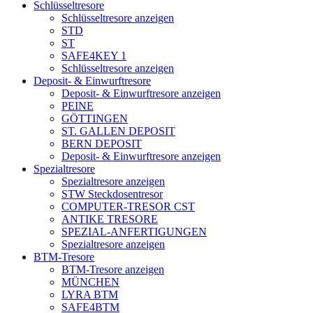
Schlüsseltresore
Schlüsseltresore anzeigen
STD
ST
SAFE4KEY 1
Schlüsseltresore anzeigen
Deposit- & Einwurftresore
Deposit- & Einwurftresore anzeigen
PEINE
GÖTTINGEN
ST. GALLEN DEPOSIT
BERN DEPOSIT
Deposit- & Einwurftresore anzeigen
Spezialtresore
Spezialtresore anzeigen
STW Steckdosentresor
COMPUTER-TRESOR CST
ANTIKE TRESORE
SPEZIAL-ANFERTIGUNGEN
Spezialtresore anzeigen
BTM-Tresore
BTM-Tresore anzeigen
MÜNCHEN
LYRA BTM
SAFE4BTM