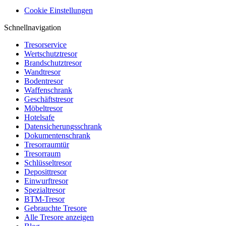
Cookie Einstellungen
Schnellnavigation
Tresorservice
Wertschutztresor
Brandschutztresor
Wandtresor
Bodentresor
Waffenschrank
Geschäftstresor
Möbeltresor
Hotelsafe
Datensicherungsschrank
Dokumentenschrank
Tresorraumtür
Tresorraum
Schlüsseltresor
Deposittresor
Einwurftresor
Spezialtresor
BTM-Tresor
Gebrauchte Tresore
Alle Tresore anzeigen