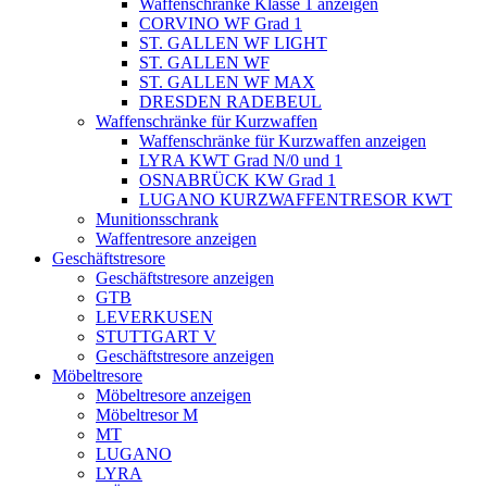
Waffenschränke Klasse 1 anzeigen
CORVINO WF Grad 1
ST. GALLEN WF LIGHT
ST. GALLEN WF
ST. GALLEN WF MAX
DRESDEN RADEBEUL
Waffenschränke für Kurzwaffen
Waffenschränke für Kurzwaffen anzeigen
LYRA KWT Grad N/0 und 1
OSNABRÜCK KW Grad 1
LUGANO KURZWAFFENTRESOR KWT
Munitionsschrank
Waffentresore anzeigen
Geschäftstresore
Geschäftstresore anzeigen
GTB
LEVERKUSEN
STUTTGART V
Geschäftstresore anzeigen
Möbeltresore
Möbeltresore anzeigen
Möbeltresor M
MT
LUGANO
LYRA