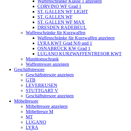
Waffenschränke Klasse 1 anzeigen
CORVINO WF Grad 1
ST. GALLEN WF LIGHT
ST. GALLEN WF
ST. GALLEN WF MAX
DRESDEN RADEBEUL
Waffenschränke für Kurzwaffen
Waffenschränke für Kurzwaffen anzeigen
LYRA KWT Grad N/0 und 1
OSNABRÜCK KW Grad 1
LUGANO KURZWAFFENTRESOR KWT
Munitionsschrank
Waffentresore anzeigen
Geschäftstresore
Geschäftstresore anzeigen
GTB
LEVERKUSEN
STUTTGART V
Geschäftstresore anzeigen
Möbeltresore
Möbeltresore anzeigen
Möbeltresor M
MT
LUGANO
LYRA