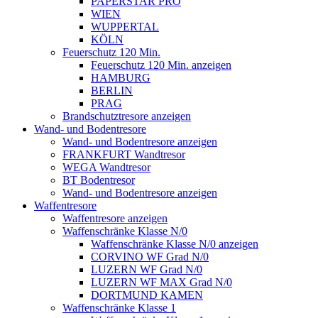
PAPERSTAR PRO
WIEN
WUPPERTAL
KÖLN
Feuerschutz 120 Min.
Feuerschutz 120 Min. anzeigen
HAMBURG
BERLIN
PRAG
Brandschutztresore anzeigen
Wand- und Bodentresore
Wand- und Bodentresore anzeigen
FRANKFURT Wandtresor
WEGA Wandtresor
BT Bodentresor
Wand- und Bodentresore anzeigen
Waffentresore
Waffentresore anzeigen
Waffenschränke Klasse N/0
Waffenschränke Klasse N/0 anzeigen
CORVINO WF Grad N/0
LUZERN WF Grad N/0
LUZERN WF MAX Grad N/0
DORTMUND KAMEN
Waffenschränke Klasse 1