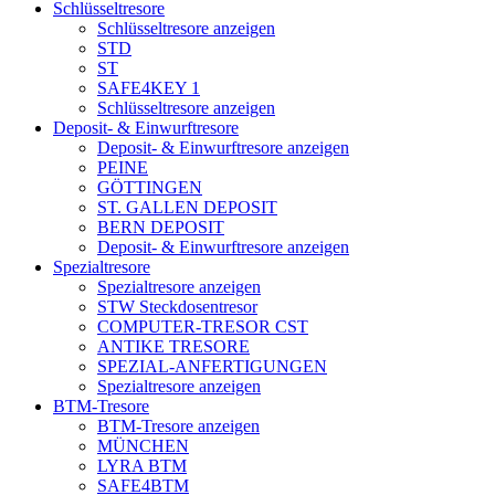
Schlüsseltresore
Schlüsseltresore anzeigen
STD
ST
SAFE4KEY 1
Schlüsseltresore anzeigen
Deposit- & Einwurftresore
Deposit- & Einwurftresore anzeigen
PEINE
GÖTTINGEN
ST. GALLEN DEPOSIT
BERN DEPOSIT
Deposit- & Einwurftresore anzeigen
Spezialtresore
Spezialtresore anzeigen
STW Steckdosentresor
COMPUTER-TRESOR CST
ANTIKE TRESORE
SPEZIAL-ANFERTIGUNGEN
Spezialtresore anzeigen
BTM-Tresore
BTM-Tresore anzeigen
MÜNCHEN
LYRA BTM
SAFE4BTM