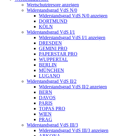
Wertschutztresore anzeigen
Widerstandsgrad VdS N/0
Widerstandsgrad VdS N/0 anzeigen
DORTMUND
KÖLN
Widerstandsgrad VdS I/1
Widerstandsgrad VdS I/1 anzeigen
DRESDEN
GEMINI PRO
PAPERSTAR PRO
WUPPERTAL
BERLIN
MÜNCHEN
LUGANO
Widerstandsgrad VdS II/2
Widerstandsgrad VdS II/2 anzeigen
BERN
DAVOS
PARIS
TOPAS PRO
WIEN
PRAG
Widerstandsgrad VdS III/3
Widerstandsgrad VdS III/3 anzeigen
ARKONA