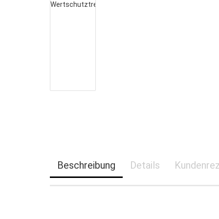
ARKONA
HERCULES
BASEL
LONDON
EUROGUARD SE 3 LFS 30
ZÜRICH
GENF
ROM
RUBIN PRO
Beschreibung
Details
Kundenrez