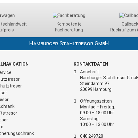
utschlandweit
Kompetente
Callback
ufpreis
Fachberatung
Rückruf zum 
Hamburger Stahltresor GmbH
LNAVIGATION
KONTAKTDATEN
Anschrift
ervice
Hamburger Stahltresor Gmb
utztresor
Steindamm 97
hutztresor
20099 Hamburg
sor
esor
Öffnungszeiten
schrank
Montag – Freitag:
09:00 – 18:00 Uhr
tstresor
Samstag:
esor
10:00 – 13:00 Uhr
fe
cherungsschrank
040 249728