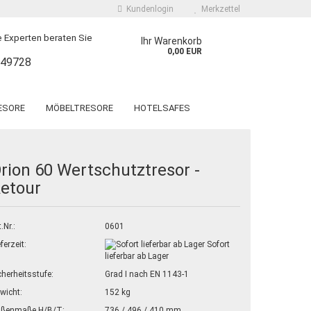
Kundenlogin
Merkzettel
 Experten beraten Sie
Ihr Warenkorb
0,00 EUR
249728
ESORE
MÖBELTRESORE
HOTELSAFES
 EINWURFTRESORE
SPEZIALTRESORE
ORVINO WF Grad 1
LYRA KWT Grad N/0 und 1
rion 60 Wertschutztresor -
T. GALLEN WF LIGHT
OSNABRÜCK KW Grad 1
etour
T. GALLEN WF
LUGANO
 erstellen
KURZWAFFENTRESOR KWT
T. GALLEN WF MAX
wort vergessen?
DRESDEN RADEBEUL
.Nr.:
0601
eferzeit:
Sofort
lieferbar ab Lager
cherheitsstufe:
Grad I nach EN 1143-1
wicht:
152 kg
ßenmaße H/B/T:
736 / 496 / 410 mm