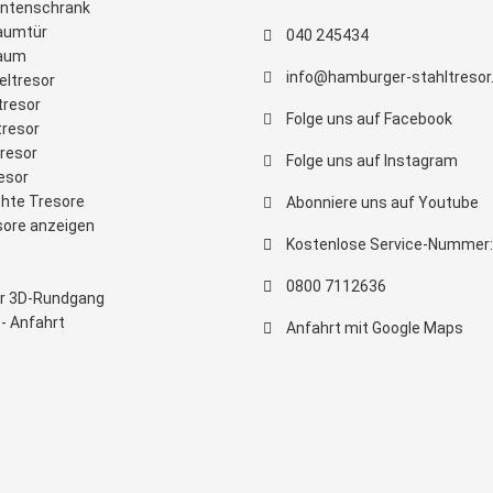
ntenschrank
aumtür
040 245434
raum
info@hamburger-stahltresor
eltresor
tresor
Folge uns auf Facebook
tresor
tresor
Folge uns auf Instagram
esor
hte Tresore
Abonniere uns auf Youtube
sore anzeigen
Kostenlose Service-Nummer:
0800 7112636
ler 3D-Rundgang
- Anfahrt
Anfahrt mit Google Maps