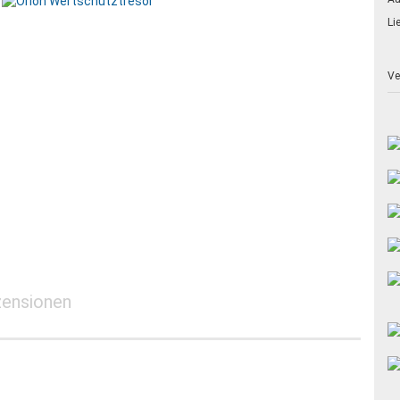
AMSTERDAM
Li
BODUR BWS 5
ST. MORITZ
Ve
ensionen