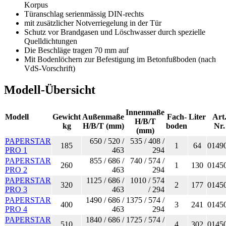
Korpus
Türanschlag serienmässig DIN-rechts
mit zusätzlicher Notverriegelung in der Tür
Schutz vor Brandgasen und Löschwasser durch spezielle
Quelldichtungen
Die Beschläge tragen 70 mm auf
Mit Bodenlöchern zur Befestigung im Betonfußboden (nach
VdS-Vorschrift)
Modell-Übersicht
Innenmaße
Modell
Gewicht
Außenmaße
Fach-
Liter
Art
H/B/T
kg
H/B/T (mm)
boden
Nr.
(mm)
PAPERSTAR
650 / 520 /
535 / 408 /
185
1
64
0149
PRO 1
463
294
PAPERSTAR
855 / 686 /
740 / 574 /
260
1
130
0145
PRO 2
463
294
PAPERSTAR
1125 / 686 /
1010 / 574
320
2
177
0145
PRO 3
463
/ 294
PAPERSTAR
1490 / 686 /
1375 / 574 /
400
3
241
0145
PRO 4
463
294
PAPERSTAR
1840 / 686 /
1725 / 574 /
510
4
302
0145