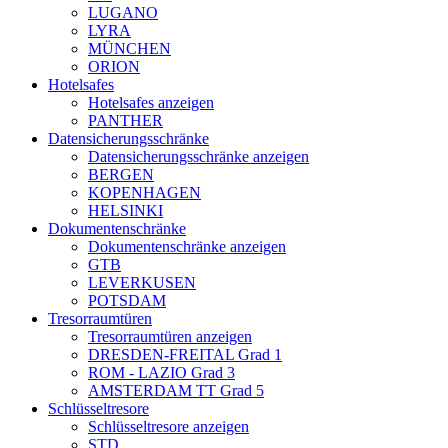
LUGANO
LYRA
MÜNCHEN
ORION
Hotelsafes
Hotelsafes anzeigen
PANTHER
Datensicherungsschränke
Datensicherungsschränke anzeigen
BERGEN
KOPENHAGEN
HELSINKI
Dokumentenschränke
Dokumentenschränke anzeigen
GTB
LEVERKUSEN
POTSDAM
Tresorraumtüren
Tresorraumtüren anzeigen
DRESDEN-FREITAL Grad 1
ROM - LAZIO Grad 3
AMSTERDAM TT Grad 5
Schlüsseltresore
Schlüsseltresore anzeigen
STD