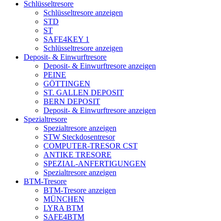
Schlüsseltresore
Schlüsseltresore anzeigen
STD
ST
SAFE4KEY 1
Schlüsseltresore anzeigen
Deposit- & Einwurftresore
Deposit- & Einwurftresore anzeigen
PEINE
GÖTTINGEN
ST. GALLEN DEPOSIT
BERN DEPOSIT
Deposit- & Einwurftresore anzeigen
Spezialtresore
Spezialtresore anzeigen
STW Steckdosentresor
COMPUTER-TRESOR CST
ANTIKE TRESORE
SPEZIAL-ANFERTIGUNGEN
Spezialtresore anzeigen
BTM-Tresore
BTM-Tresore anzeigen
MÜNCHEN
LYRA BTM
SAFE4BTM