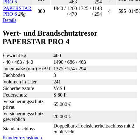
PRO 5
463
294
PAPERSTAR
1840 / 1260
1725 / 1148
880
4
595
0145
PRO 6
2flg
/ 470
/ 294
Details
Wert- und Brandschutztresor
PAPERSTAR PRO 4
Gewicht kg
400
440 / 463 / 440
1490 / 686 / 463
Innenmaße (mm) H/B/T
1375 / 574 / 294
Fachböden
3
Volumen in Liter
241
Sicherheitsstufe
VdS I
Feuerschutz
S 60 P
Versicherungsschutz
65.000 €
privat
Versicherungsschutz
20.000 €
gewerblich
Doppelbart-Hochsicherheitsschloss mit 2
Standardschloss
Schlüsseln
Kundenrezensionen