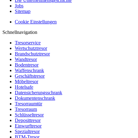
Die Unternehmensgeschichte
Jobs
Sitemap
Cookie Einstellungen
Schnellnavigation
Tresorservice
Wertschutztresor
Brandschutztresor
Wandtresor
Bodentresor
Waffenschrank
Geschäftstresor
Möbeltresor
Hotelsafe
Datensicherungsschrank
Dokumentenschrank
Tresorraumtür
Tresorraum
Schlüsseltresor
Deposittresor
Einwurftresor
Spezialtresor
BTM-Tresor