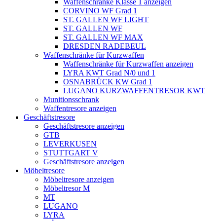
Waffenschränke Klasse 1 anzeigen
CORVINO WF Grad 1
ST. GALLEN WF LIGHT
ST. GALLEN WF
ST. GALLEN WF MAX
DRESDEN RADEBEUL
Waffenschränke für Kurzwaffen
Waffenschränke für Kurzwaffen anzeigen
LYRA KWT Grad N/0 und 1
OSNABRÜCK KW Grad 1
LUGANO KURZWAFFENTRESOR KWT
Munitionsschrank
Waffentresore anzeigen
Geschäftstresore
Geschäftstresore anzeigen
GTB
LEVERKUSEN
STUTTGART V
Geschäftstresore anzeigen
Möbeltresore
Möbeltresore anzeigen
Möbeltresor M
MT
LUGANO
LYRA