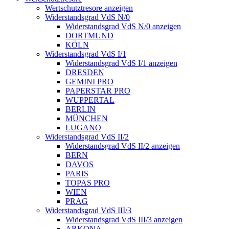
Wertschutztresore anzeigen
Widerstandsgrad VdS N/0
Widerstandsgrad VdS N/0 anzeigen
DORTMUND
KÖLN
Widerstandsgrad VdS I/1
Widerstandsgrad VdS I/1 anzeigen
DRESDEN
GEMINI PRO
PAPERSTAR PRO
WUPPERTAL
BERLIN
MÜNCHEN
LUGANO
Widerstandsgrad VdS II/2
Widerstandsgrad VdS II/2 anzeigen
BERN
DAVOS
PARIS
TOPAS PRO
WIEN
PRAG
Widerstandsgrad VdS III/3
Widerstandsgrad VdS III/3 anzeigen
ARKONA