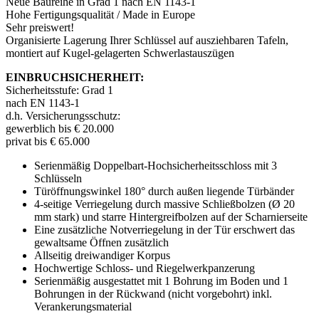
Neue Baureihe in Grad 1 nach EN 1143-1
Hohe Fertigungsqualität / Made in Europe
Sehr preiswert!
Organisierte Lagerung Ihrer Schlüssel auf ausziehbaren Tafeln,
montiert auf Kugel-gelagerten Schwerlastauszügen
EINBRUCHSICHERHEIT:
Sicherheitsstufe: Grad 1
nach EN 1143-1
d.h. Versicherungsschutz:
gewerblich bis € 20.000
privat bis € 65.000
Serienmäßig Doppelbart-Hochsicherheitsschloss mit 3
Schlüsseln
Türöffnungswinkel 180° durch außen liegende Türbänder
4-seitige Verriegelung durch massive Schließbolzen (Ø 20
mm stark) und starre Hintergreifbolzen auf der Scharnierseite
Eine zusätzliche Notverriegelung in der Tür erschwert das
gewaltsame Öffnen zusätzlich
Allseitig dreiwandiger Korpus
Hochwertige Schloss- und Riegelwerkpanzerung
Serienmäßig ausgestattet mit 1 Bohrung im Boden und 1
Bohrungen in der Rückwand (nicht vorgebohrt) inkl.
Verankerungsmaterial