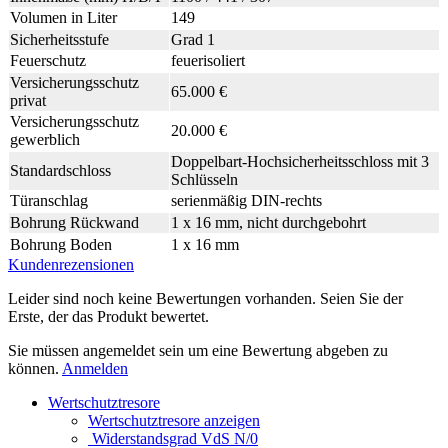
Volumen in Liter
149
Sicherheitsstufe
Grad 1
Feuerschutz
feuerisoliert
Versicherungsschutz
65.000 €
privat
Versicherungsschutz
20.000 €
gewerblich
Doppelbart-Hochsicherheitsschloss mit 3
Standardschloss
Schlüsseln
Türanschlag
serienmäßig DIN-rechts
Bohrung Rückwand
1 x 16 mm, nicht durchgebohrt
Bohrung Boden
1 x 16 mm
Kundenrezensionen
Leider sind noch keine Bewertungen vorhanden. Seien Sie der
Erste, der das Produkt bewertet.
Sie müssen angemeldet sein um eine Bewertung abgeben zu
können.
Anmelden
Wertschutztresore
Wertschutztresore anzeigen
Widerstandsgrad VdS N/0