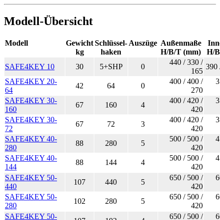
Modell-Übersicht
Modell
Gewicht
Schlüssel-
Auszüge
Außenmaße
In
kg
haken
H/B/T (mm)
H/B
440 / 330 /
SAFE4KEY 10
30
5+SHP
0
390 
165
SAFE4KEY 20-
400 / 400 /
3
42
64
0
64
270
SAFE4KEY 30-
400 / 420 /
3
67
160
4
160
420
SAFE4KEY 30-
400 / 420 /
3
67
72
3
72
420
SAFE4KEY 40-
500 / 500 /
4
88
280
5
280
420
SAFE4KEY 40-
500 / 500 /
4
88
144
4
144
420
SAFE4KEY 50-
650 / 500 /
6
107
440
5
440
420
SAFE4KEY 50-
650 / 500 /
6
102
280
5
280
420
SAFE4KEY 50-
650 / 500 /
6