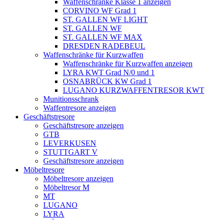
Waffenschränke Klasse 1 anzeigen
CORVINO WF Grad 1
ST. GALLEN WF LIGHT
ST. GALLEN WF
ST. GALLEN WF MAX
DRESDEN RADEBEUL
Waffenschränke für Kurzwaffen
Waffenschränke für Kurzwaffen anzeigen
LYRA KWT Grad N/0 und 1
OSNABRÜCK KW Grad 1
LUGANO KURZWAFFENTRESOR KWT
Munitionsschrank
Waffentresore anzeigen
Geschäftstresore
Geschäftstresore anzeigen
GTB
LEVERKUSEN
STUTTGART V
Geschäftstresore anzeigen
Möbeltresore
Möbeltresore anzeigen
Möbeltresor M
MT
LUGANO
LYRA