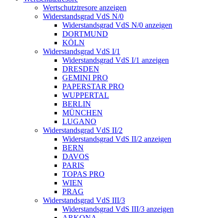
Wertschutztresore anzeigen
Widerstandsgrad VdS N/0
Widerstandsgrad VdS N/0 anzeigen
DORTMUND
KÖLN
Widerstandsgrad VdS I/1
Widerstandsgrad VdS I/1 anzeigen
DRESDEN
GEMINI PRO
PAPERSTAR PRO
WUPPERTAL
BERLIN
MÜNCHEN
LUGANO
Widerstandsgrad VdS II/2
Widerstandsgrad VdS II/2 anzeigen
BERN
DAVOS
PARIS
TOPAS PRO
WIEN
PRAG
Widerstandsgrad VdS III/3
Widerstandsgrad VdS III/3 anzeigen
ARKONA