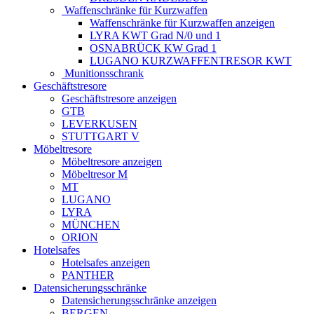
Waffenschränke für Kurzwaffen
Waffenschränke für Kurzwaffen anzeigen
LYRA KWT Grad N/0 und 1
OSNABRÜCK KW Grad 1
LUGANO KURZWAFFENTRESOR KWT
Munitionsschrank
Geschäftstresore
Geschäftstresore anzeigen
GTB
LEVERKUSEN
STUTTGART V
Möbeltresore
Möbeltresore anzeigen
Möbeltresor M
MT
LUGANO
LYRA
MÜNCHEN
ORION
Hotelsafes
Hotelsafes anzeigen
PANTHER
Datensicherungsschränke
Datensicherungsschränke anzeigen
BERGEN