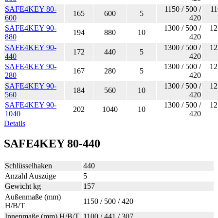
SAFE4KEY 80-
1150 / 500 /
11
165
600
5
600
420
SAFE4KEY 90-
1300 / 500 /
12
194
880
10
880
420
SAFE4KEY 90-
1300 / 500 /
12
172
440
5
440
420
SAFE4KEY 90-
1300 / 500 /
12
167
280
5
280
420
SAFE4KEY 90-
1300 / 500 /
12
184
560
10
560
420
SAFE4KEY 90-
1300 / 500 /
12
202
1040
10
1040
420
Details
SAFE4KEY 80-440
Schlüsselhaken
440
Anzahl Auszüge
5
Gewicht kg
157
Außenmaße (mm)
1150 / 500 / 420
H/B/T
Innenmaße (mm) H/B/T
1100 / 441 / 307