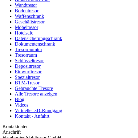
Wandtresor
Bodentresor
Waffenschrank
Geschäftstresor
Möbeltresor
Hotelsafe
Datensicherungsschrank
Dokumentenschrank
Tresorraumtür
Tresorraum
Schlüsseltresor
Deposittresor
Einwurftresor
Spezialtresor
BTM-Tresor
Gebrauchte Tresore
Alle Tresore anzeigen
Blog
Videos
Virtueller 3D-Rundgang
Kontakt - Anfahrt
Kontaktdaten
Anschrift
Hamburger Stahltresor GmbH