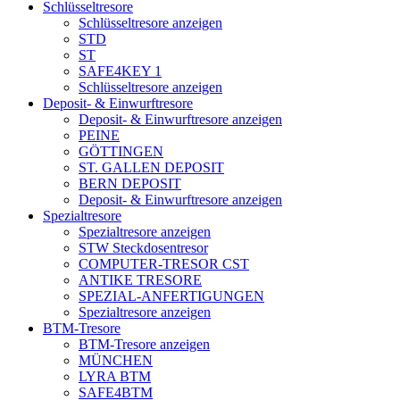
Schlüsseltresore
Schlüsseltresore anzeigen
STD
ST
SAFE4KEY 1
Schlüsseltresore anzeigen
Deposit- & Einwurftresore
Deposit- & Einwurftresore anzeigen
PEINE
GÖTTINGEN
ST. GALLEN DEPOSIT
BERN DEPOSIT
Deposit- & Einwurftresore anzeigen
Spezialtresore
Spezialtresore anzeigen
STW Steckdosentresor
COMPUTER-TRESOR CST
ANTIKE TRESORE
SPEZIAL-ANFERTIGUNGEN
Spezialtresore anzeigen
BTM-Tresore
BTM-Tresore anzeigen
MÜNCHEN
LYRA BTM
SAFE4BTM