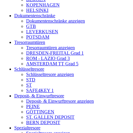
KOPENHAGEN
HELSINKI
Dokumentenschränke
Dokumentenschränke anzeigen
GTB
LEVERKUSEN
POTSDAM
Tresorraumtüren
Tresorraumtüren anzeigen
DRESDEN-FREITAL Grad 1
ROM - LAZIO Grad 3
AMSTERDAM TT Grad 5
Schlüsseltresore
Schlüsseltresore anzeigen
STD
ST
SAFE4KEY 1
Deposit- & Einwurftresore
Deposit- & Einwurftresore anzeigen
PEINE
GÖTTINGEN
ST. GALLEN DEPOSIT
BERN DEPOSIT
Spezialtresore