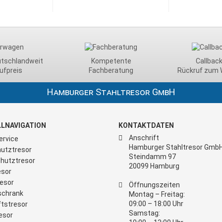
utschlandweit
Kompetente
Callback
ufpreis
Fachberatung
Rückruf zum 
Hamburger Stahltresor GmbH
LNAVIGATION
KONTAKTDATEN
Anschrift
ervice
Hamburger Stahltresor Gmb
utztresor
Steindamm 97
hutztresor
20099 Hamburg
sor
esor
Öffnungszeiten
schrank
Montag – Freitag:
09:00 – 18:00 Uhr
tstresor
Samstag:
esor