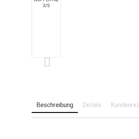
ARKONA
HERCULES
BASEL
LONDON
EUROGUARD SE 3 LFS 30
ZÜRICH
GENF
ROM
RUBIN PRO
Beschreibung
Details
Kundenrez