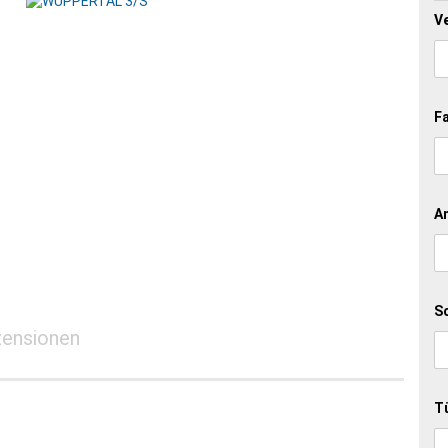
V
AMSTERDAM
BODUR BWS 5
ST. MORITZ
F
An
S
ensionen
T