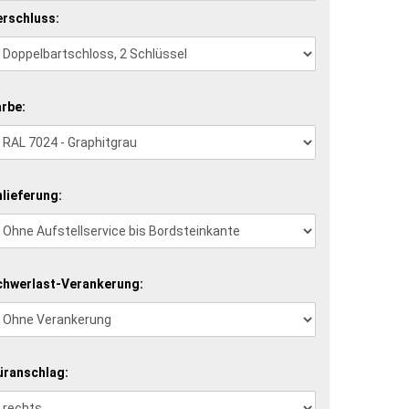
erschluss:
arbe:
lieferung:
chwerlast-Verankerung:
üranschlag: