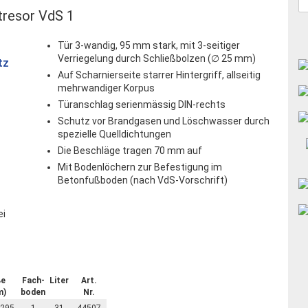
resor VdS 1
Tür 3-wandig, 95 mm stark, mit 3-seitiger
Verriegelung durch Schließbolzen (∅ 25 mm)
tz
Auf Scharnierseite starrer Hintergriff, allseitig
mehrwandiger Korpus
Türanschlag serienmässig DIN-rechts
Schutz vor Brandgasen und Löschwasser durch
spezielle Quelldichtungen
Die Beschläge tragen 70 mm auf
Mit Bodenlöchern zur Befestigung im
Betonfußboden (nach VdS-Vorschrift)
ei
ße
Fach-
Liter
Art.
m)
boden
Nr.