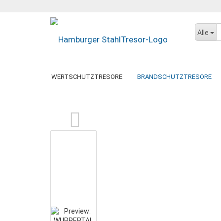
Alle
WERTSCHUTZTRESORE
BRANDSCHUTZTRESORE
»
»
Startseite
Brandschutztresore
WUPPERTAL 3/S
DATENSICHERUNGSSCHRÄNKE
DOKUMENTENSCHR
BTM-TRESORE
GEBRAUCHTE TRESORE
DORTMUND
PAPERSTAR LIGHT
DRESDEN
KÖLN
GEMINI PRO
PAPERSTAR PRO
WUPPERTAL
BERLIN
MÜNCHEN
LUGANO