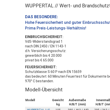
WUPPERTAL // Wert- und Brandschutzt
DAS BESONDERE:
Hohe Feuersicherheit und guter Einbruchsschu
Prima Preis-Leistungs-Verhältnis!
EINBRUCHSICHERHEIT:
VdS-Widerstandsgrad 1
nach DIN 2450 / EN 1143-1
d.h. Versicherungsschutz:
gewerblich bis € 20.000
privat bis € 65.000
FEUERSICHERHEIT:
Schutzklasse S 60 P nach EN 15659
das bedeutet: 60 Minuten Feuertest für Dokumente b
970° C bestanden.
Modell-Übersicht
Modell
Gewicht
Außenmaße
Innenma
kg
H/B/T (mm)
H/B/T (m