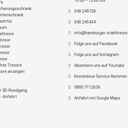
10:00 – 13:00 Uhr
fe
cherungsschrank
040 249728
ntenschrank
aumtür
040 245434
raum
info@hamburger-stahltresor
eltresor
tresor
Folge uns auf Facebook
tresor
tresor
Folge uns auf Instagram
esor
hte Tresore
Abonniere uns auf Youtube
sore anzeigen
Kostenlose Service-Nummer:
0800 7112636
ler 3D-Rundgang
- Anfahrt
Anfahrt mit Google Maps