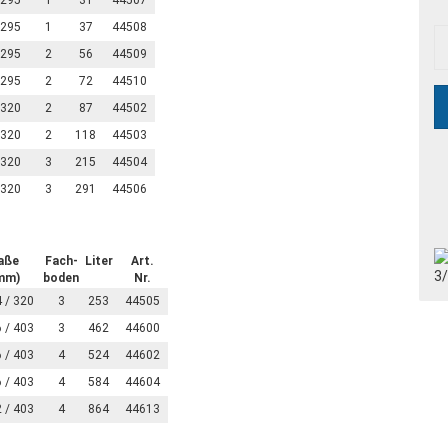
 295
1
31
44507
 295
1
37
44508
 295
2
56
44509
 295
2
72
44510
 320
2
87
44502
 320
2
118
44503
 320
3
215
44504
 320
3
291
44506
aße
Fach-
Liter
Art.
mm)
boden
Nr.
 / 320
3
253
44505
 / 403
3
462
44600
 / 403
4
524
44602
 / 403
4
584
44604
 / 403
4
864
44613