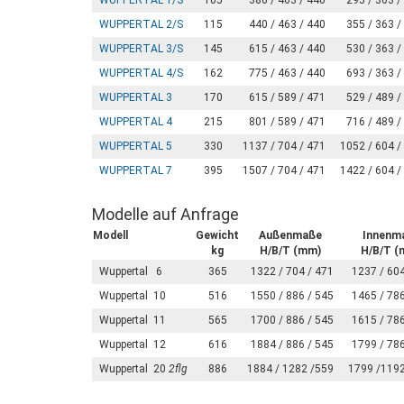
WUPPERTAL 1/S
105
380 / 463 / 440
295 / 363 /
WUPPERTAL 2/S
115
440 / 463 / 440
355 / 363 /
WUPPERTAL 3/S
145
615 / 463 / 440
530 / 363 /
WUPPERTAL 4/S
162
775 / 463 / 440
693 / 363 /
WUPPERTAL 3
170
615 / 589 / 471
529 / 489 /
WUPPERTAL 4
215
801 / 589 / 471
716 / 489 /
WUPPERTAL 5
330
1137 / 704 / 471
1052 / 604 /
WUPPERTAL 7
395
1507 / 704 / 471
1422 / 604 /
Modelle auf Anfrage
Modell
Gewicht
Außenmaße
Innenm
kg
H/B/T (mm)
H/B/T (
Wuppertal 6
365
1322 / 704 / 471
1237 / 604
Wuppertal 10
516
1550 / 886 / 545
1465 / 786
Wuppertal 11
565
1700 / 886 / 545
1615 / 786
Wuppertal 12
616
1884 / 886 / 545
1799 / 786
Wuppertal 20
2flg
886
1884 / 1282 /559
1799 /1192