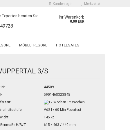
Kundenlogin
Merkzettel
 Experten beraten Sie
Ihr Warenkorb
0,00 EUR
249728
ESORE
MÖBELTRESORE
HOTELSAFES
 EINWURFTRESORE
SPEZIALTRESORE
ORVINO WF Grad 1
LYRA KWT Grad N/0 und 1
UPPERTAL 3/S
T. GALLEN WF LIGHT
OSNABRÜCK KW Grad 1
T. GALLEN WF
LUGANO
 erstellen
KURZWAFFENTRESOR KWT
.Nr.:
44509
T. GALLEN WF MAX
wort vergessen?
DRESDEN RADEBEUL
N:
5901468323845
eferzeit:
12 Wochen
cherheitsstufe:
VdS I / 60 Min Feuertest
wicht:
145 kg
ßenmaße H/B/T:
615 / 463 / 440 mm