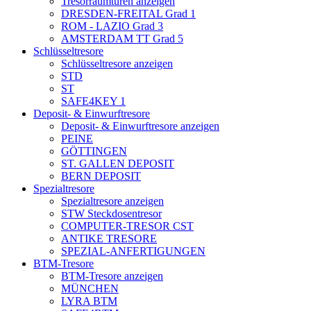
Tresorraumtüren anzeigen
DRESDEN-FREITAL Grad 1
ROM - LAZIO Grad 3
AMSTERDAM TT Grad 5
Schlüsseltresore
Schlüsseltresore anzeigen
STD
ST
SAFE4KEY 1
Deposit- & Einwurftresore
Deposit- & Einwurftresore anzeigen
PEINE
GÖTTINGEN
ST. GALLEN DEPOSIT
BERN DEPOSIT
Spezialtresore
Spezialtresore anzeigen
STW Steckdosentresor
COMPUTER-TRESOR CST
ANTIKE TRESORE
SPEZIAL-ANFERTIGUNGEN
BTM-Tresore
BTM-Tresore anzeigen
MÜNCHEN
LYRA BTM