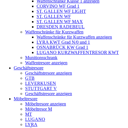
Waffenschränke Klasse 1 anzeigen
CORVINO WF Grad 1
ST. GALLEN WF LIGHT
ST. GALLEN WF
ST. GALLEN WF MAX
DRESDEN RADEBEUL
Waffenschränke für Kurzwaffen
Waffenschränke für Kurzwaffen anzeigen
LYRA KWT Grad N/0 und 1
OSNABRÜCK KW Grad 1
LUGANO KURZWAFFENTRESOR KWT
Munitionsschrank
Waffentresore anzeigen
Geschäftstresore
Geschäftstresore anzeigen
GTB
LEVERKUSEN
STUTTGART V
Geschäftstresore anzeigen
Möbeltresore
Möbeltresore anzeigen
Möbeltresor M
MT
LUGANO
LYRA