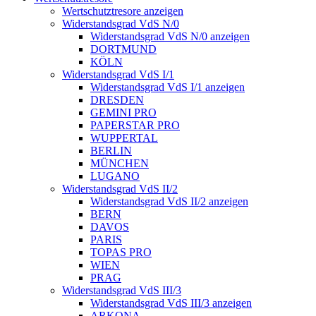
Wertschutztresore anzeigen
Widerstandsgrad VdS N/0
Widerstandsgrad VdS N/0 anzeigen
DORTMUND
KÖLN
Widerstandsgrad VdS I/1
Widerstandsgrad VdS I/1 anzeigen
DRESDEN
GEMINI PRO
PAPERSTAR PRO
WUPPERTAL
BERLIN
MÜNCHEN
LUGANO
Widerstandsgrad VdS II/2
Widerstandsgrad VdS II/2 anzeigen
BERN
DAVOS
PARIS
TOPAS PRO
WIEN
PRAG
Widerstandsgrad VdS III/3
Widerstandsgrad VdS III/3 anzeigen
ARKONA