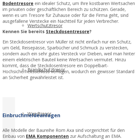
Bodentresore
ein idealer Schutz, um Ihre kostbaren Wertsachen
im privaten oder geschäftlichen Bereich zu schützen. Gerade,
wenn es um Tresore für Zuhause oder für die Firma geht, sind
ausgefallene Verstecke ein Nachtteil für jeden Verbrecher.
Wertschutztresor
Kennen Sie bereits
Steckdosentresore
?
Ein Steckdosentresor von Müller ist nicht einfach nur ein Schutz,
um Geld, Reisepässe, Sparbücher und Schmuck zu verstecken,
sondern auch ein sehr gutes Versteck vor Dieben, weil man hinter
einem elektrischen Bauteil keine Wertsachen vermutet. Hinzu
kommt, dass die Steckdosentresore ein Doppelbart-
Brandschutztresor
Hochsicherheitsschloss verfügen, wodurch ein gewisser Standard
an Sicherheit gewährleistet ist.
Wandtresor
Einbruchmeldeanlagen
Alle Modelle der Baureihe Rom Axa sind vorgerichtet für den
Einbau von
EMA Komponenten
zur Aufschaltung an EMA.