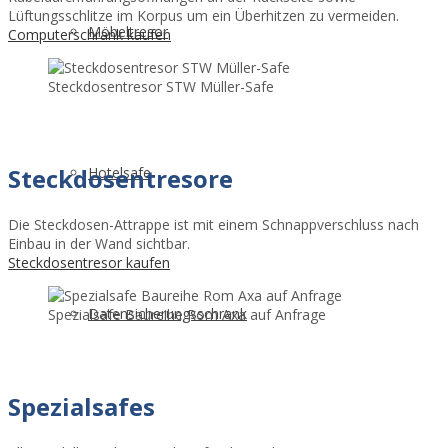
Lüftungsschlitze im Korpus um ein Überhitzen zu vermeiden.
Möbeltresor
Computerschrank kaufen
Steckdosentresor STW Müller-Safe
Steckdosentresore
Hotelsafe
Die Steckdosen-Attrappe ist mit einem Schnappverschluss nach
Einbau in der Wand sichtbar.
Steckdosentresor kaufen
Datensicherungsschrank
Spezialsafe Baureihe Rom Axa auf Anfrage
Spezialsafes