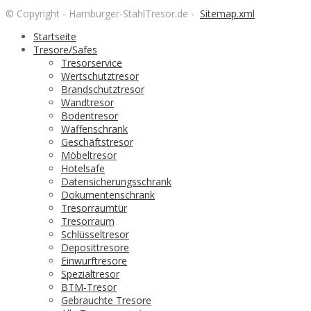
© Copyright - Hamburger-StahlTresor.de -
Sitemap.xml
Startseite
Tresore/Safes
Tresorservice
Wertschutztresor
Brandschutztresor
Wandtresor
Bodentresor
Waffenschrank
Geschäftstresor
Möbeltresor
Hotelsafe
Datensicherungsschrank
Dokumentenschrank
Tresorraumtür
Tresorraum
Schlüsseltresor
Deposittresore
Einwurftresore
Spezialtresor
BTM-Tresor
Gebrauchte Tresore