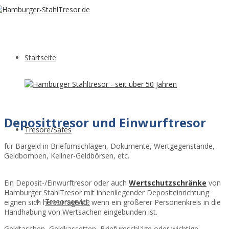
Startseite
Deposittresor und Einwurftresor
Tresore/Safes
für Bargeld in Briefumschlägen, Dokumente, Wertgegenstände,
Geldbomben, Kellner-Geldbörsen, etc.
Ein Deposit-/Einwurftresor oder auch
Wertschutzschränke
von
Hamburger StahlTresor mit innenliegender Depositeinrichtung
Tresorservice
eignen sich hervorragend, wenn ein größerer Personenkreis in die
Handhabung von Wertsachen eingebunden ist.
Geldtaschen, Geldkassetten, Briefumschläge oder wichtige