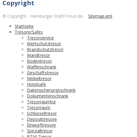
Copyright
© Copyright - Hamburger-StahlTresor.de -
Sitemap.xml
Startseite
Tresore/Safes
Tresorservice
Wertschutztresor
Brandschutztresor
Wandtresor
Bodentresor
Waffenschrank
Geschäftstresor
Möbeltresor
Hotelsafe
Datensicherungsschrank
Dokumentenschrank
Tresorraumtür
Tresorraum
Schlüsseltresor
Deposittresore
Einwurftresore
Spezialtresor
BTM-Tresor