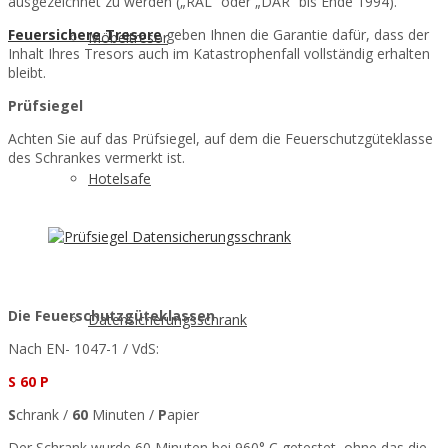
ausgezeichnet zu werden („RAL“ oder „DAR“ bis Ende 1994).
Feuersichere Tresore
geben Ihnen die Garantie dafür, dass der
Möbeltresor
Inhalt Ihres Tresors auch im Katastrophenfall vollständig erhalten
bleibt.
Prüfsiegel
Achten Sie auf das Prüfsiegel, auf dem die Feuerschutzgüteklasse
des Schrankes vermerkt ist.
Hotelsafe
Die Feuerschutzgüteklassen
Datensicherungsschrank
Nach EN- 1047-1 / VdS:
S 60 P
S
chrank /
60
Minuten /
P
apier
Der Schrank wurde 60 Minuten bei 960° C getestet, ohne das die