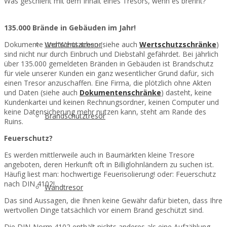
Was geschieht mit dem Inhalt eines Tresors, wenn es brennt?
135.000 Brände in Gebäuden im Jahr!
Dokumente und Wertsachen (siehe auch
Wertschutzschränke
)
Wertschutztresor
sind nicht nur durch Einbruch und Diebstahl gefährdet. Bei jährlich
über 135.000 gemeldeten Bränden in Gebäuden ist Brandschutz
für viele unserer Kunden ein ganz wesentlicher Grund dafür, sich
einen Tresor anzuschaffen. Eine Firma, die plötzlich ohne Akten
und Daten (siehe auch
Dokumentenschränke
) dasteht, keine
Kundenkartei und keinen Rechnungsordner, keinen Computer und
keine Datensicherung mehr nutzen kann, steht am Rande des
Brandschutztresor
Ruins.
Feuerschutz?
Es werden mittlerweile auch in Baumärkten kleine Tresore
angeboten, deren Herkunft oft in Billiglohnländern zu suchen ist.
Häufig liest man: hochwertige Feuerisolierung! oder: Feuerschutz
nach DIN 4102!.
Wandtresor
Das sind Aussagen, die Ihnen keine Gewähr dafür bieten, dass Ihre
wertvollen Dinge tatsächlich vor einem Brand geschützt sind.
Die DIN-Norm 4102 enthält nichts anderes als eine Aufzählung