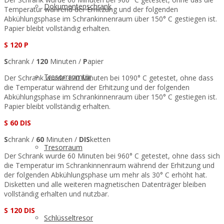
Dokumentenschrank
Temperatur während der Erhitzung und der folgenden
Abkühlungsphase im Schrankinnenraum über 150° C gestiegen ist.
Papier bleibt vollständig erhalten.
S 120 P
S
chrank /
120
Minuten /
P
apier
Tresorraumtür
Der Schrank wurde 120 Minuten bei 1090° C getestet, ohne dass
die Temperatur während der Erhitzung und der folgenden
Abkühlungsphase im Schrankinnenraum über 150° C gestiegen ist.
Papier bleibt vollständig erhalten.
S 60 DIS
S
chrank /
60
Minuten /
DIS
ketten
Tresorraum
Der Schrank wurde 60 Minuten bei 960° C getestet, ohne dass sich
die Temperatur im Schrankinnenraum während der Erhitzung und
der folgenden Abkühlungsphase um mehr als 30° C erhöht hat.
Disketten und alle weiteren magnetischen Datenträger bleiben
vollständig erhalten und nutzbar.
S 120 DIS
Schlüsseltresor