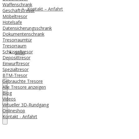
Waffenschrank
Kontakt – Anfahrt
Geschäftstresor
Möbeltresor
Hotelsafe
Datensicherungsschrank
Dokumentenschrank
Tresorraumtür
Tresorraum
Schlüsseltresor
Shop
Deposittresor
Einwurftresor
Spezialtresor
BTM-Tresor
Gebrauchte Tresore
Alle Tresore anzeigen
Blog
Videos
Virtueller 3D-Rundgang
Onlineshop
Kontakt - Anfahrt