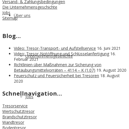
Versand- & Zahlungsbedingungen
Die Unternehmensgeschichte
Jobs
Über uns
Sitemap
Blog…
Video: Tresor-Transport- und Aufstellservice
16. Juni 2021
Video: Tresor-Notöffnung und Schlüsselanfertigung
16.
Unternehmensgeschichte
Februar 2021
Richtlinien über Maßnahmen zur Sicherung von
Betäubungsmittelvorräten – 4114 – K (1.07)
19. August 2020
Feuerschutz und Feuersicherheit bei Tresoren
18. August
2020
Schnellnavigation…
Jobs
Tresorservice
Wertschutztresor
Brandschutztresor
Wandtresor
Bodentresor