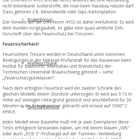
nicht brennbarer Isolierstoffe, die man beim Hausbau nutzen darf.
Dazu gehören z.B. Mineralwolle oder Gips-Kartonplatten.
Bodentresor
Der Verweis auf die DIN-Norm 4102 ist daher irreführend. Es wird
dem Kunden vorgegaukelt, es gäbe eine quasi amtliche DIN-
Vorschrift über den Feuerschutz bei Tresoren.
Feuersicherheit!
Feuersichere Tresore werden in Deutschland unter extremen
Bedingungen in der Material-Prüfanstalt für das Bauwesen beim
Waffenschrank
Institut für Baustoffe, Massivbau und Brandschutz der
Technischen Universität Braunschweig getestet – siehe
„Feuerschutzgüteklassen“.
Nach dem erfolgten Feuertest wird ein zweiter Schrank des
gleichen Modells einem Sturztest unterzogen: Er wird aus 9.15 m
Höhe auf steinigen Untergrund gestürzt und anschließend für 30
Minuten in die Brennkammer gebracht und erneut auf 1090° C
Geschäftstresor
erhitzt.
Jedes Modell einer Baureihe muß mit je zwei Exemplaren diese
Tests erfolgreich bestanden haben, um mit einem blauen „VdS“
oder auch „ECB-S“-Prüfsiegel auf der Türinnen- Verkleidung