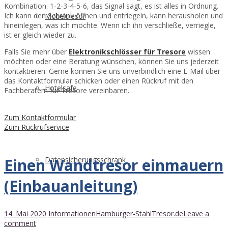
Kombination: 1-2-3-4-5-6, das Signal sagt, es ist alles in Ordnung.
Ich kann den Schrank öffnen und entriegeln, kann herausholen und
Möbeltresor
hineinlegen, was ich möchte. Wenn ich ihn verschließe, verriegle,
ist er gleich wieder zu.
Falls Sie mehr über
Elektronikschlösser für Tresore
wissen
möchten oder eine Beratung wünschen, können Sie uns jederzeit
kontaktieren. Gerne können Sie uns unverbindlich eine E-Mail über
das Kontaktformular schicken oder einen Rückruf mit den
Hotelsafe
Fachberatern für Tresore vereinbaren.
Zum Kontaktformular
Zum Rückrufservice
Einen Wandtresor einmauern
Datensicherungsschrank
(Einbauanleitung)
14. Mai 2020
Informationen
Hamburger-StahlTresor.de
Leave a
comment