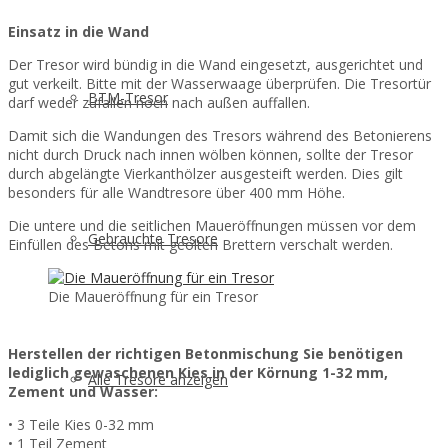
Einsatz in die Wand
Der Tresor wird bündig in die Wand eingesetzt, ausgerichtet und
gut verkeilt. Bitte mit der Wasserwaage überprüfen. Die Tresortür
BTM-Tresor
darf weder zufallen noch nach außen auffallen.
Damit sich die Wandungen des Tresors während des Betonierens
nicht durch Druck nach innen wölben können, sollte der Tresor
durch abgelängte Vierkanthölzer ausgesteift werden. Dies gilt
besonders für alle Wandtresore über 400 mm Höhe.
Die untere und die seitlichen Maueröffnungen müssen vor dem
Gebrauchte Tresore
Einfüllen des Betons mit geölten Brettern verschalt werden.
Die Maueröffnung für ein Tresor
Herstellen der richtigen Betonmischung Sie benötigen
lediglich gewaschenen Kies in der Körnung 1-32 mm,
Alle Tresore anzeigen
Zement und Wasser:
• 3 Teile Kies 0-32 mm
• 1 Teil Zement