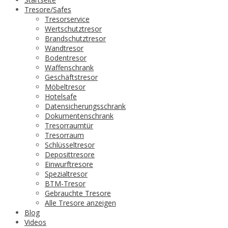
Tresore/Safes
Tresorservice
Wertschutztresor
Brandschutztresor
Wandtresor
Bodentresor
Waffenschrank
Geschäftstresor
Möbeltresor
Hotelsafe
Datensicherungsschrank
Dokumentenschrank
Tresorraumtür
Tresorraum
Schlüsseltresor
Deposittresore
Einwurftresore
Spezialtresor
BTM-Tresor
Gebrauchte Tresore
Alle Tresore anzeigen
Blog
Videos