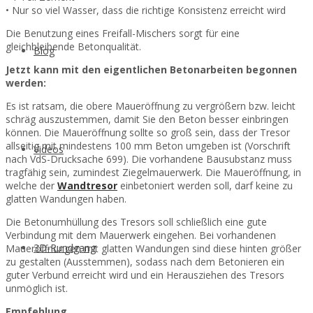
• Nur so viel Wasser, dass die richtige Konsistenz erreicht wird
Die Benutzung eines Freifall-Mischers sorgt für eine
gleichbleibende Betonqualität.
Blog
Jetzt kann mit den eigentlichen Betonarbeiten begonnen
werden:
Es ist ratsam, die obere Maueröffnung zu vergrößern bzw. leicht
schräg auszustemmen, damit Sie den Beton besser einbringen
können. Die Maueröffnung sollte so groß sein, dass der Tresor
allseitig mit mindestens 100 mm Beton umgeben ist (Vorschrift
Videos
nach VdS-Drucksache 699). Die vorhandene Bausubstanz muss
tragfähig sein, zumindest Ziegelmauerwerk. Die Maueröffnung, in
welche der
Wandtresor
einbetoniert werden soll, darf keine zu
glatten Wandungen haben.
Die Betonumhüllung des Tresors soll schließlich eine gute
Verbindung mit dem Mauerwerk eingehen. Bei vorhandenen
3D-Rundgang
Maueröffnungen mit glatten Wandungen sind diese hinten größer
zu gestalten (Ausstemmen), sodass nach dem Betonieren ein
guter Verbund erreicht wird und ein Herausziehen des Tresors
unmöglich ist.
Empfehlung