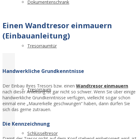
Dokumentenschrank
Einen Wandtresor einmauern
(Einbauanleitung)
Tresorraumtür
Handwerkliche Grundkenntnisse
Der Einbau Ihres Tresors bzw. einen
Wandtresor einmauern
Tresorraum
nach dieser Anleitung ist gar nicht so schwer. Wenn Sie über einige
handwerkliche Grundkenntnisse verfügen, vielleicht sogar schon
einmal eine „Maurerkelle geschwungen“ haben, dann dürfen Sie
sich das gerne zutrauen.
Die Kennzeichnung
Schlüsseltresor
Damit der Tresor nicht auf dem Kopf stehend einbetoniert wird, ist