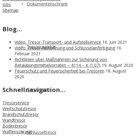
Dokumentenschrank
Jobs
Sitemap
Blog…
Video: Tresor-Transport- und Aufstellservice
16. Juni 2021
Tresorraumtür
Video: Tresor-Notöffnung und Schlüsselanfertigung
16.
Februar 2021
Richtlinien über Maßnahmen zur Sicherung von
Betäubungsmittelvorräten – 4114 – K (1.07)
19. August 2020
Feuerschutz und Feuersicherheit bei Tresoren
18. August
2020
Schnellnavigation…
Tresorraum
Tresorservice
Wertschutztresor
Brandschutztresor
Wandtresor
Bodentresor
Waffenschrank
Schlüsseltresor