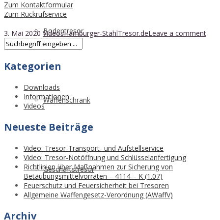
Zum Kontaktformular
Zum Rückrufservice
Bodentresor
3. Mai 2020
Videos
Hamburger-StahlTresor.de
Leave a comment
Kategorien
Downloads
Informationen
Waffenschrank
Videos
Neueste Beiträge
Video: Tresor-Transport- und Aufstellservice
Video: Tresor-Notöffnung und Schlüsselanfertigung
Richtlinien über Maßnahmen zur Sicherung von
Geschäftstresor
Betäubungsmittelvorräten – 4114 – K (1.07)
Feuerschutz und Feuersicherheit bei Tresoren
Allgemeine Waffengesetz-Verordnung (AWaffV)
Archiv