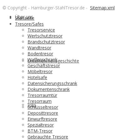
© Copyright - Hamburger-StahlTresor.de -
Sitemap.xml
Über uns
Startseite
Tresore/Safes
Tresorservice
Wertschutztresor
Brandschutztresor
Wandtresor
Bodentresor
Waffenschrank
Unternehmensgeschichte
Geschäftstresor
Möbeltresor
Hotelsafe
Datensicherungsschrank
Dokumentenschrank
Tresorraumtür
Tresorraum
Jobs
Schlüsseltresor
Deposittresore
Einwurftresore
Spezialtresor
BTM-Tresor
Gebrauchte Tresore