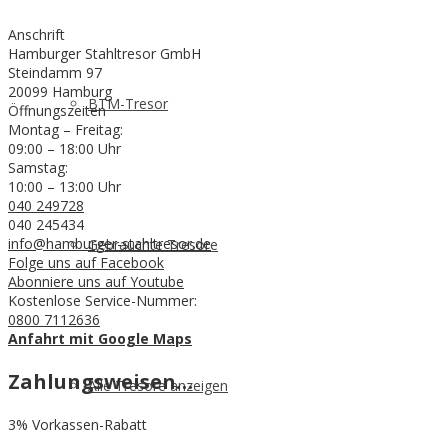
Anschrift
Hamburger Stahltresor GmbH
Steindamm 97
20099 Hamburg
BTM-Tresor
Öffnungszeiten
Montag – Freitag:
09:00 – 18:00 Uhr
Samstag:
10:00 – 13:00 Uhr
040 249728
040 245434
info@hamburger-stahltresor.de
Gebrauchte Tresore
Folge uns auf Facebook
Abonniere uns auf Youtube
Kostenlose Service-Nummer:
0800 7112636
Anfahrt mit Google Maps
Zahlungsweisen…
Alle Tresore anzeigen
3% Vorkassen-Rabatt