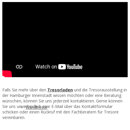
Wertschutztresor
Brandschutztresor
Falls Sie mehr über den
Tresorladen
und die Tresorausstellung in
der Hamburger Innenstadt wissen möchten oder eine Beratung
wünschen, können Sie uns jederzeit kontaktieren. Gerne können
Sie uns unverbindlich eine E-Mail über das Kontaktformular
Wandtresor
schicken oder einen Rückruf mit den Fachberatern für Tresore
vereinbaren.