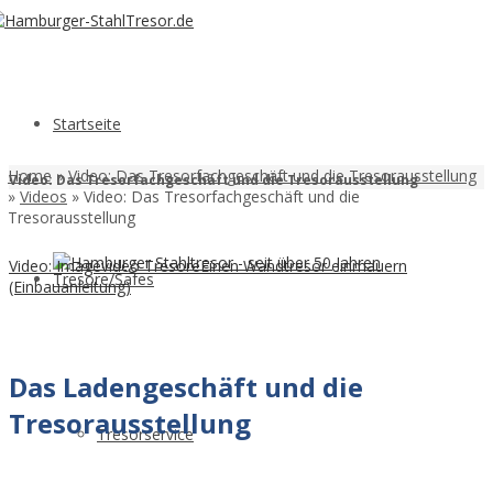
Startseite
Home
»
Video: Das Tresorfachgeschäft und die Tresorausstellung
Video: Das Tresorfachgeschäft und die Tresorausstellung
»
Videos
»
Video: Das Tresorfachgeschäft und die
Tresorausstellung
Video: Imagevideo Tresore
Einen Wandtresor einmauern
Tresore/Safes
(Einbauanleitung)
Das Ladengeschäft und die
Tresorausstellung
Tresorservice