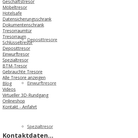
Geschäftstresor
Möbeltresor
Hotelsafe
Datensicherungsschrank
Dokumentenschrank
Tresorraumtür
Tresorraum
Deposittresore
Schlüsseltresor
Deposittresor
Einwurftresor
Spezialtresor
BTM-Tresor
Gebrauchte Tresore
Alle Tresore anzeigen
Einwurftresore
Blog
Videos
Virtueller 3D-Rundgang
Onlineshop
Kontakt - Anfahrt
Spezialtresor
Kontaktdaten…